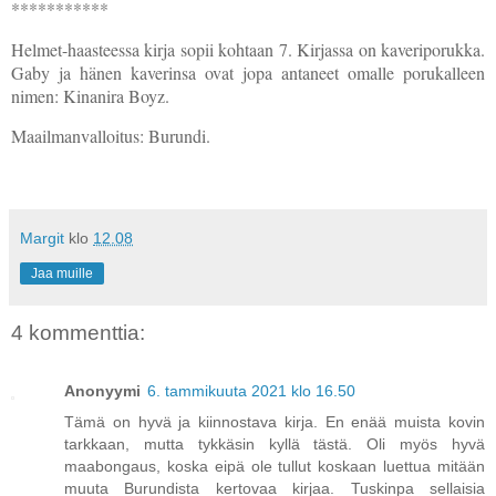
***********
Helmet-haasteessa kirja sopii kohtaan 7. Kirjassa on kaveriporukka.
Gaby ja hänen kaverinsa ovat jopa antaneet omalle porukalleen
nimen: Kinanira Boyz.
Maailmanvalloitus: Burundi.
Margit
klo
12.08
Jaa muille
4 kommenttia:
Anonyymi
6. tammikuuta 2021 klo 16.50
Tämä on hyvä ja kiinnostava kirja. En enää muista kovin
tarkkaan, mutta tykkäsin kyllä tästä. Oli myös hyvä
maabongaus, koska eipä ole tullut koskaan luettua mitään
muuta Burundista kertovaa kirjaa. Tuskinpa sellaisia