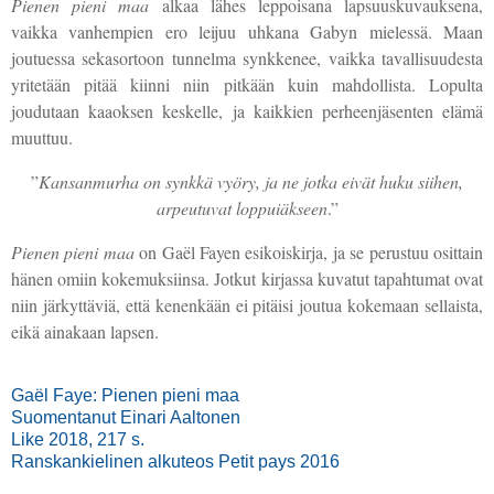
Pienen pieni maa
alkaa lähes leppoisana lapsuuskuvauksena,
vaikka vanhempien ero leijuu uhkana Gabyn mielessä. Maan
joutuessa sekasortoon tunnelma synkkenee, vaikka tavallisuudesta
yritetään pitää kiinni niin pitkään kuin mahdollista. Lopulta
joudutaan kaaoksen keskelle, ja kaikkien perheenjäsenten elämä
muuttuu.
”
Kansanmurha on synkkä vyöry, ja ne jotka eivät huku siihen,
arpeutuvat loppuiäkseen
.”
Pienen pieni maa
on Gaël Fayen esikoiskirja, ja se perustuu osittain
hänen omiin kokemuksiinsa. Jotkut kirjassa kuvatut tapahtumat ovat
niin järkyttäviä, että kenenkään ei pitäisi joutua kokemaan sellaista,
eikä ainakaan lapsen.
Gaël Faye: Pienen pieni maa
Suomentanut Einari Aaltonen
Like 2018, 217 s.
Ranskankielinen alkuteos Petit pays 2016