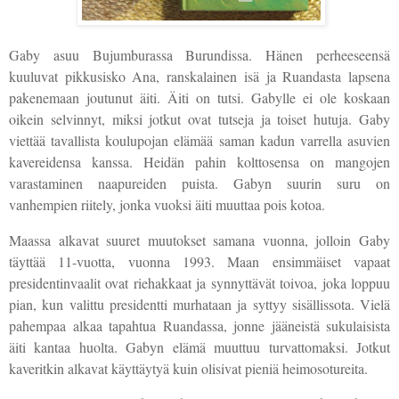
Gaby asuu Bujumburassa Burundissa. Hänen perheeseensä
kuuluvat pikkusisko Ana, ranskalainen isä ja Ruandasta lapsena
pakenemaan joutunut äiti. Äiti on tutsi. Gabylle ei ole koskaan
oikein selvinnyt, miksi jotkut ovat tutseja ja toiset hutuja. Gaby
viettää tavallista koulupojan elämää saman kadun varrella asuvien
kavereidensa kanssa. Heidän pahin kolttosensa on mangojen
varastaminen naapureiden puista. Gabyn suurin suru on
vanhempien riitely, jonka vuoksi äiti muuttaa pois kotoa.
Maassa alkavat suuret muutokset samana vuonna, jolloin Gaby
täyttää 11-vuotta, vuonna 1993. Maan ensimmäiset vapaat
presidentinvaalit ovat riehakkaat ja synnyttävät toivoa, joka loppuu
pian, kun valittu presidentti murhataan ja syttyy sisällissota. Vielä
pahempaa alkaa tapahtua Ruandassa, jonne jääneistä sukulaisista
äiti kantaa huolta. Gabyn elämä muuttuu turvattomaksi. Jotkut
kaveritkin alkavat käyttäytyä kuin olisivat pieniä heimosotureita.