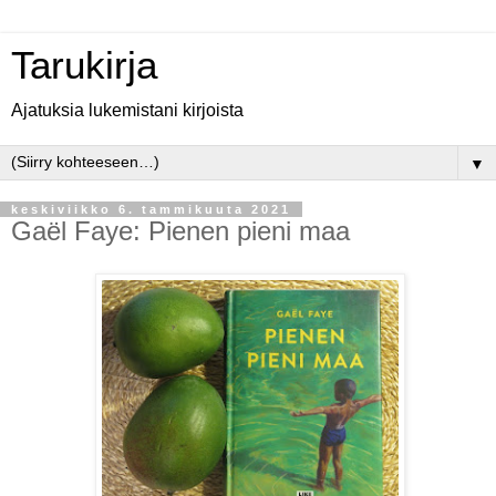
Tarukirja
Ajatuksia lukemistani kirjoista
▼
keskiviikko 6. tammikuuta 2021
Gaël Faye: Pienen pieni maa