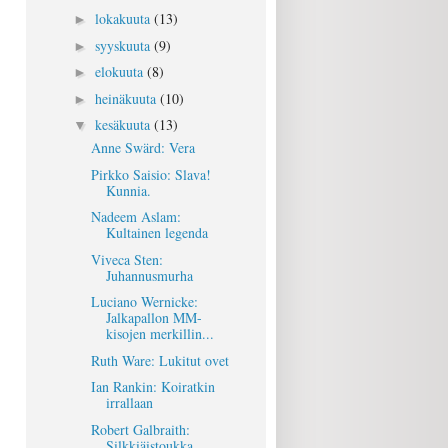
lokakuuta
(13)
►
syyskuuta
(9)
►
elokuuta
(8)
►
heinäkuuta
(10)
►
kesäkuuta
(13)
▼
Anne Swärd: Vera
Pirkko Saisio: Slava!
Kunnia.
Nadeem Aslam:
Kultainen legenda
Viveca Sten:
Juhannusmurha
Luciano Wernicke:
Jalkapallon MM-
kisojen merkillin...
Ruth Ware: Lukitut ovet
Ian Rankin: Koiratkin
irrallaan
Robert Galbraith:
Silkkiäistoukka