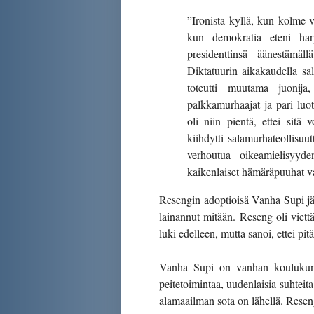
”Ironista kyllä, kun kolme 
kun demokratia eteni harp
presidenttinsä äänestämäll
Diktatuurin aikakaudella sala
toteutti muutama juonija,
palkkamurhaajat ja pari luot
oli niin pientä, ettei sitä 
kiihdytti salamurhateollisuutt
verhoutua oikeamielisyyden
kaikenlaiset hämäräpuuhat vain
Resengin adoptioisä Vanha Supi jär
lainannut mitään. Reseng oli viett
luki edelleen, mutta sanoi, ettei pi
Vanha Supi on vanhan koulukunnan
peitetoimintaa, uudenlaisia suhteita 
alamaailman sota on lähellä. Resen