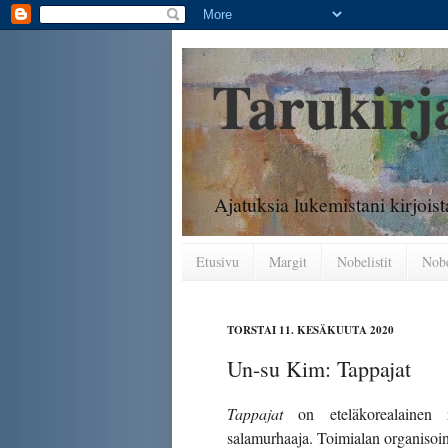
Tarukirj
Ajatuksia lukemistani kirjoist
Etusivu
Margit
Nobelistit
Nobe
TORSTAI 11. KESÄKUUTA 2020
Un-su Kim: Tappajat
Tappajat
on eteläkorealainen 
salamurhaaja. Toimialan organisoin