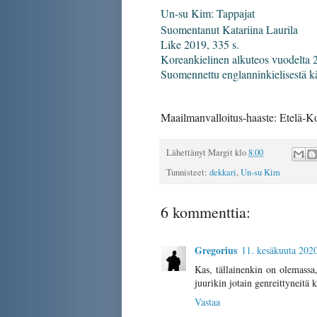
Un-su Kim: Tappajat
Suomentanut Katariina Laurila
Like 2019, 335 s.
Koreankielinen alkuteos vuodelta 
Suomennettu englanninkielisestä k
Maailmanvalloitus-haaste: Etelä-K
Lähettänyt
Margit
klo
8.00
Tunnisteet:
dekkari
,
Un-su Kim
6 kommenttia:
Gregorius
11. kesäkuuta 2020
Kas, tällainenkin on olemassa,
juurikin jotain genreittyneitä k
Vastaa