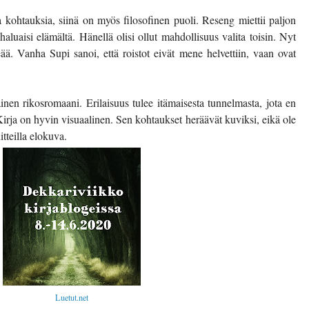
 kohtauksia, siinä on myös filosofinen puoli. Reseng miettii paljon
haluaisi elämältä. Hänellä olisi ollut mahdollisuus valita toisin. Nyt
ä. Vanha Supi sanoi, että roistot eivät mene helvettiin, vaan ovat
ainen rikosromaani. Erilaisuus tulee itämaisesta tunnelmasta, jota en
ja on hyvin visuaalinen. Sen kohtaukset heräävät kuviksi, eikä ole
tteilla elokuva.
Luetut.net