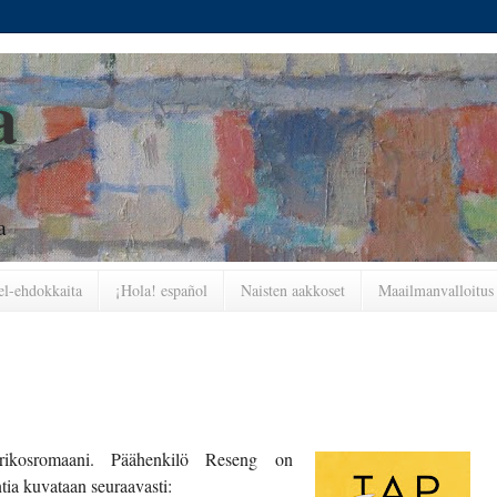
a
a
l-ehdokkaita
¡Hola! español
Naisten aakkoset
Maailmanvalloitus
rikosromaani. Päähenkilö Reseng on
tia kuvataan seuraavasti: