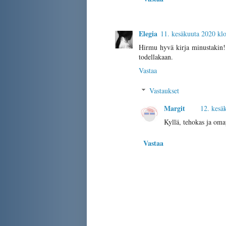
Elegia
11. kesäkuuta 2020 kl
Hirmu hyvä kirja minustakin!
todellakaan.
Vastaa
Vastaukset
Margit
12. kesä
Kyllä, tehokas ja oma
Vastaa