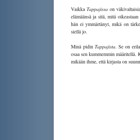
Vaikka
Tappajissa
on väkivaltaisia
elämäänsä ja sitä, mitä oikeastaan 
hän ei ymmärtänyt, mikä on tärkeä
siellä jo.
Minä pidin
Tappajista
. Se on eril
osaa sen kummemmin määritellä. Kir
mikään ihme, että kirjasta on suunni