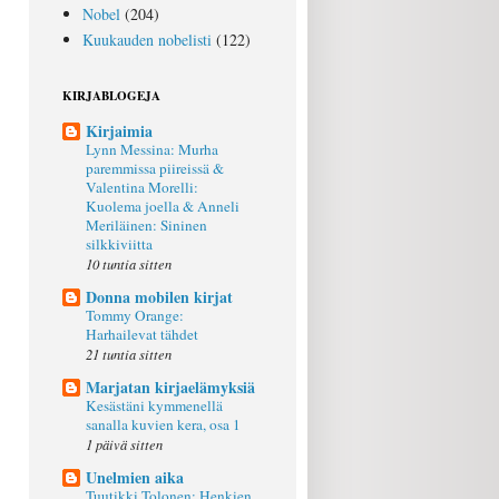
Nobel
(204)
Kuukauden nobelisti
(122)
KIRJABLOGEJA
Kirjaimia
Lynn Messina: Murha
paremmissa piireissä &
Valentina Morelli:
Kuolema joella & Anneli
Meriläinen: Sininen
silkkiviitta
10 tuntia sitten
Donna mobilen kirjat
Tommy Orange:
Harhailevat tähdet
21 tuntia sitten
Marjatan kirjaelämyksiä
Kesästäni kymmenellä
sanalla kuvien kera, osa 1
1 päivä sitten
Unelmien aika
Tuutikki Tolonen: Henkien