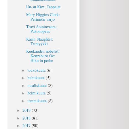
Un-su Kim: Tappajat
Mary Higgins Clark:
Perinnön varjo
Taavi Soininvaara:
Pakonopeus
Karin Slaughter:
Triptyykki
Kuukauden nobelisti
Kenzaburō Ōe:
Hikarin perhe
toukokuuta
(6)
►
huhtikuuta
(5)
►
maaliskuuta
(8)
►
helmikuuta
(5)
►
tammikuuta
(8)
►
2019
(73)
►
2018
(81)
►
2017
(90)
►