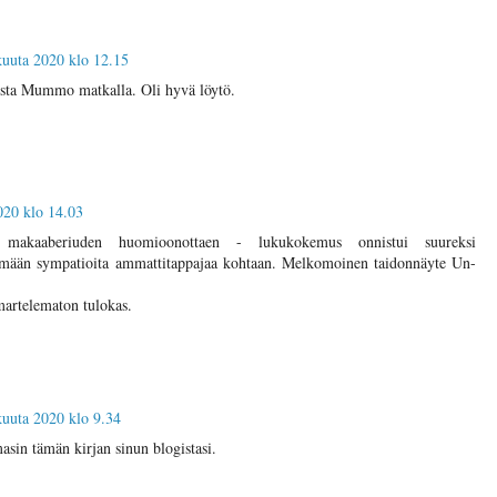
kuuta 2020 klo 12.15
ista Mummo matkalla. Oli hyvä löytö.
020 klo 14.03
 makaaberiuden huomioonottaen - lukukokemus onnistui suureksi
ämään sympatioita ammattitappajaa kohtaan. Melkomoinen taidonnäyte Un-
artelematon tulokas.
kuuta 2020 klo 9.34
asin tämän kirjan sinun blogistasi.