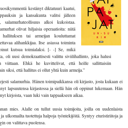
vuosikymmentä kestänyt diktatuuri kaatui,
pauksin ja kansakunta valitsi jälleen
ä, salamurhateollisuus alkoi kukoistaa.
murhat olivat hiljaisia operaatioita: niitä
 hallituksen tai armeijan kouluttamat
ettavaa alihankkijaa. Itse asiassa toiminta
voinut kutsua toimialaksi. [- -] Se, mikä
a, oli uusi demokraattisesti valittu siviilihallinto, joka halusi
 viittaan. Ehkä he kuvittelivat, että heille sallittaisiin
 siksi, että hallitus ei ollut yhtä kuin armeija.”
jesti salamurhia. Hänen toimipaikkansa oli kirjasto, josta kukaan ei
änyt lapsuutensa kirjastossa ja siellä hän oli oppinut lukemaan. Hän
tänyt kirjoista, vaan luki vain tappaakseen aikaa.
 mies. Alalle on tullut uusia toimijoita, joilla on uudenlaista
ja ulkomailta tuotettuja halpoja työntekijöitä. Syntyy eturistiriitoja ja
gin on valittava puolensa.