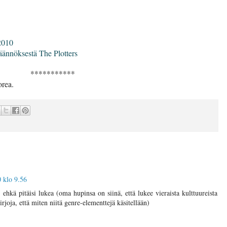
2010
äännöksestä The Plotters
***********
orea.
 klo 9.56
 ehkä pitäisi lukea (oma hupinsa on siinä, että lukee vieraista kulttuureista
irjoja, että miten niitä genre-elementtejä käsitellään)