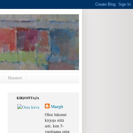
Haasteet
KIRJOITTAJA
Margit
Olen lukenut
kirjoja siitä
asti, kun 5-
vuotiaana opin