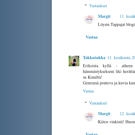
Vastaukset
Margit
11. kesä
Löysin Tappajat blog
Vastaa
Takkutukka
11. kesäkuuta 2
Erikoista kyllä - aiheen
hämmästyksekseni liki herätt
su Kimiltä!
Genrensä ponteva ja kuvia kum
Vastaa
Vastaukset
Margit
12. kesä
Kiitos vinkistä! Huom
Vastaa