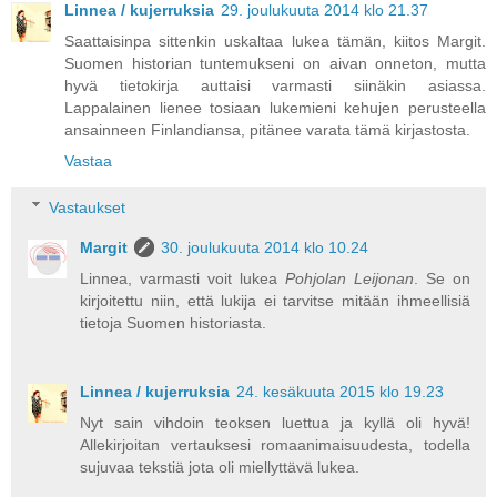
Linnea / kujerruksia
29. joulukuuta 2014 klo 21.37
Saattaisinpa sittenkin uskaltaa lukea tämän, kiitos Margit.
Suomen historian tuntemukseni on aivan onneton, mutta
hyvä tietokirja auttaisi varmasti siinäkin asiassa.
Lappalainen lienee tosiaan lukemieni kehujen perusteella
ansainneen Finlandiansa, pitänee varata tämä kirjastosta.
Vastaa
Vastaukset
Margit
30. joulukuuta 2014 klo 10.24
Linnea, varmasti voit lukea
Pohjolan Leijonan
. Se on
kirjoitettu niin, että lukija ei tarvitse mitään ihmeellisiä
tietoja Suomen historiasta.
Linnea / kujerruksia
24. kesäkuuta 2015 klo 19.23
Nyt sain vihdoin teoksen luettua ja kyllä oli hyvä!
Allekirjoitan vertauksesi romaanimaisuudesta, todella
sujuvaa tekstiä jota oli miellyttävä lukea.