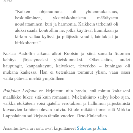
1632
.
”Kaiken ohjenuorana oli yhdenmukaisuus,
keskittäminen, yksityiskohtaisten määräysten
noudattaminen, kuri ja harmonia. Kaikkein tärkeintä oli
aluksi saada kontrolliin ne, jotka käyttivät kuninkaan ja
kirkon valtaa kylissä ja pitäjissä: voudit, lainlukijat ja
kirkkoherrat.”
Kustaa Aadolfin aikana alkoi Ruotsin ja siinä samalla Suomen
kehitys järjestyneeksi yhteiskunnaksi. Oikeuslaitos, uudet
kaupungit, kaupankäynti, kaivokset, tieverkko – kuningas oli
mukana kaikessa. Hän ei tietenkään toiminut yksin, vaan osasi
valita päteviä miehiä ympärilleen.
Pohjolan Leijona
on kirjoitettu niin hyvin, että minun kaltaiseni
maallikko lukee sitä kuin romaania. Mielenkiinto säilyy koko ajan,
vaikka etukäteen voisi ajatella verotuksen ja hallinnon järjestämistä
kuvaavien kohtien olevan kuivia. Ei ole mikään ihme, että Mirkka
Lappalainen sai kirjasta tämän vuoden Tieto-Finlandian.
Asiantuntevia arvioita ovat kirjoittaneet
Suketus
ja
Juha
.