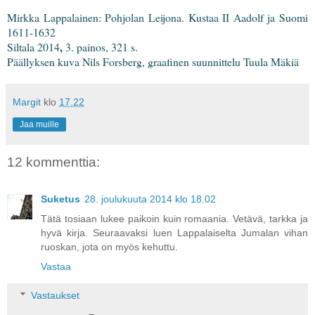
Mirkka Lappalainen: Pohjolan Leijona. Kustaa II Aadolf ja Suomi
1611-1632
,
Siltala 2014
3. painos, 321
s.
Päällyksen kuva Nils Forsberg, graafinen suunnittelu Tuula Mäkiä
Margit
klo
17.22
Jaa muille
12 kommenttia:
Suketus
28. joulukuuta 2014 klo 18.02
Tätä tosiaan lukee paikoin kuin romaania. Vetävä, tarkka ja
hyvä kirja. Seuraavaksi luen Lappalaiselta Jumalan vihan
ruoskan, jota on myös kehuttu.
Vastaa
Vastaukset