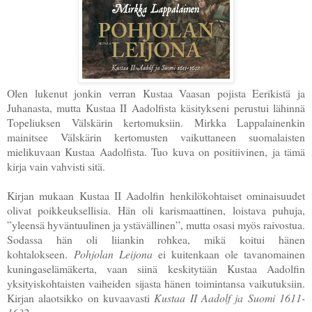
Olen lukenut jonkin verran Kustaa Vaasan pojista Eerikistä ja
Juhanasta, mutta Kustaa II Aadolfista käsitykseni perustui lähinnä
Topeliuksen Välskärin kertomuksiin. Mirkka Lappalainenkin
mainitsee Välskärin kertomusten vaikuttaneen suomalaisten
mielikuvaan Kustaa Aadolfista. Tuo kuva on positiivinen, ja tämä
kirja vain vahvisti sitä.
Kirjan mukaan Kustaa II Aadolfin henkilökohtaiset ominaisuudet
olivat poikkeuksellisia. Hän oli karismaattinen, loistava puhuja,
”yleensä hyväntuulinen ja ystävällinen”, mutta osasi myös raivostua.
Sodassa hän oli liiankin rohkea, mikä koitui hänen
kohtalokseen.
Pohjolan Leijona
ei kuitenkaan ole tavanomainen
kuningaselämäkerta, vaan siinä keskitytään Kustaa Aadolfin
yksityiskohtaisten vaiheiden sijasta hänen toimintansa vaikutuksiin.
Kirjan alaotsikko on kuvaavasti
Kustaa II Aadolf ja Suomi 1611-